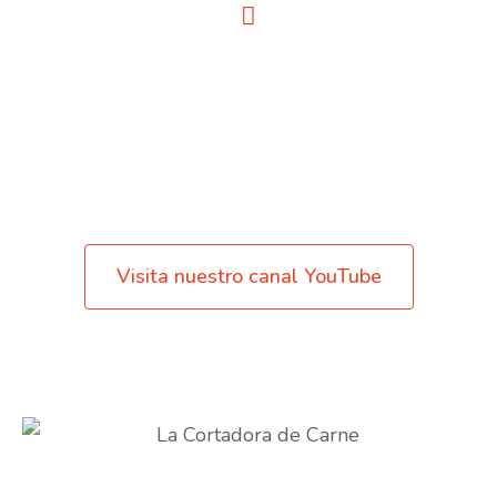
FRITZ SOLUCIONES
Conoce más sobre nuestras soluciones innovadoras
para taquerías.
Visita nuestro canal YouTube